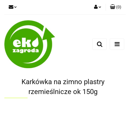
(
0
)
Zaloguj się
Zarejestruj się
Dodaj zgłoszenie
Karkówka na zimno plastry
rzemieślnicze ok 150g