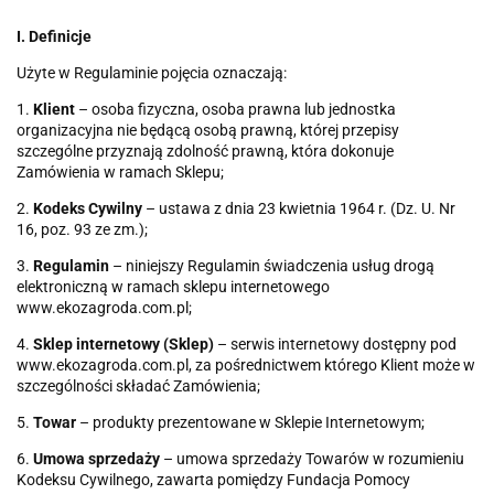
I. Definicje
Użyte w Regulaminie pojęcia oznaczają:
1.
Klient
– osoba fizyczna, osoba prawna lub jednostka
organizacyjna nie będącą osobą prawną, której przepisy
szczególne przyznają zdolność prawną, która dokonuje
Zamówienia w ramach Sklepu;
2.
Kodeks Cywilny
– ustawa z dnia 23 kwietnia 1964 r. (Dz. U. Nr
16, poz. 93 ze zm.);
3.
Regulamin
– niniejszy Regulamin świadczenia usług drogą
elektroniczną w ramach sklepu internetowego
www.ekozagroda.com.pl;
4.
Sklep internetowy (Sklep)
– serwis internetowy dostępny pod
www.ekozagroda.com.pl, za pośrednictwem którego Klient może w
szczególności składać Zamówienia;
5.
Towar
– produkty prezentowane w Sklepie Internetowym;
6.
Umowa sprzedaży
– umowa sprzedaży Towarów w rozumieniu
Kodeksu Cywilnego, zawarta pomiędzy Fundacja Pomocy