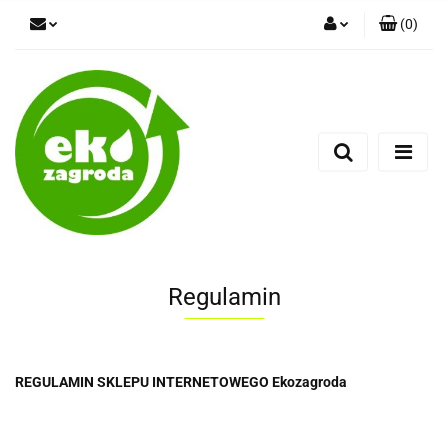
(
0
)
Zaloguj się
Zarejestruj się
Dodaj zgłoszenie
Regulamin
REGULAMIN SKLEPU INTERNETOWEGO Ekozagroda