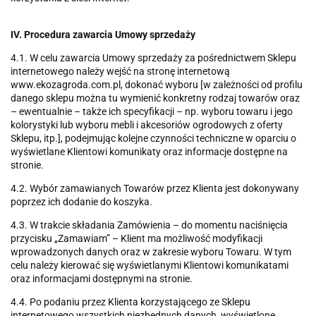
IV. Procedura zawarcia Umowy sprzedaży
4.1. W celu zawarcia Umowy sprzedaży za pośrednictwem Sklepu
internetowego należy wejść na stronę internetową
www.ekozagroda.com.pl, dokonać wyboru [w zależności od profilu
danego sklepu można tu wymienić konkretny rodzaj towarów oraz
– ewentualnie – także ich specyfikacji – np. wyboru towaru i jego
kolorystyki lub wyboru mebli i akcesoriów ogrodowych z oferty
Sklepu, itp.], podejmując kolejne czynności techniczne w oparciu o
wyświetlane Klientowi komunikaty oraz informacje dostępne na
stronie.
4.2. Wybór zamawianych Towarów przez Klienta jest dokonywany
poprzez ich dodanie do koszyka.
4.3. W trakcie składania Zamówienia – do momentu naciśnięcia
przycisku „Zamawiam” – Klient ma możliwość modyfikacji
wprowadzonych danych oraz w zakresie wyboru Towaru. W tym
celu należy kierować się wyświetlanymi Klientowi komunikatami
oraz informacjami dostępnymi na stronie.
4.4. Po podaniu przez Klienta korzystającego ze Sklepu
internetowego wszystkich niezbędnych danych, wyświetlone