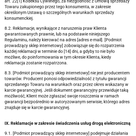
art. 22[1] Kodeksu Cywilnego, za niezgodność z Umową sprzedaży
Towaru zakupionego przez tego konsumenta, w zakresie
określonym Ustawą o szczególnych warunkach sprzedaży
konsumenckiej.
8.2. Reklamacje, wynikające z naruszenia praw Klienta
gwarantowanych prawnie, lub na podstawie niniejszego
Regulaminu, należy kierować na adres [adres e-mail]. [Podmiot
prowadzący sklep internetowy] zobowiązuje się do rozpatrzenia
każdej reklamacji w terminie do [14] dni, a gdyby to nie było
możliwe, do poinformowania w tym okresie Klienta, kiedy
reklamacja zostanie rozpatrzona.
8.3. [Podmiot prowadzący sklep internetowy] nie jest producentem
towarów. Producent ponosi odpowiedzialność z tytułu gwarancji
sprzedanego Towaru na warunkach oraz przez okres wskazany w
karcie gwarancyjnej. Jeśli dokument gwarancyjny przewiduje taką
możliwość, Klient może zgłaszać swoje roszczenia w ramach
gwarancji bezpośrednio w autoryzowanym serwisie, którego adres
znajduje się w karcie gwarancyjnej.
IX. Reklamacje w zakresie świadczenia usług drogą elektroniczną
9.1. [Podmiot prowadzący sklep internetowy] podejmuje działania