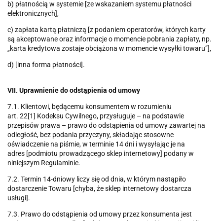
b) płatnością w systemie [ze wskazaniem systemu płatności
elektronicznych],
c) zapłata kartą płatniczą [z podaniem operatorów, których karty
są akceptowane oraz informacje o momencie pobrania zapłaty, np.
„karta kredytowa zostaje obciążona w momencie wysyłki towaru”],
d) [inna forma płatności].
VII. Uprawnienie do odstąpienia od umowy
7.1. Klientowi, będącemu konsumentem w rozumieniu
art. 22[1]
Kodeksu Cywilnego, przysługuje – na podstawie
przepisów prawa – prawo do odstąpienia od umowy zawartej na
odległość, bez podania przyczyny, składając stosowne
oświadczenie na piśmie, w terminie 14 dni i wysyłając je na
adres [podmiotu prowadzącego sklep internetowy] podany w
niniejszym Regulaminie.
7.2. Termin 14-dniowy liczy się od dnia, w którym nastąpiło
dostarczenie Towaru [chyba, że sklep internetowy dostarcza
usługi].
7.3. Prawo do odstąpienia od umowy przez konsumenta jest