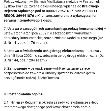
Pokrzywdzonym w Biznesie Vici Exitus z siedzibą w Fastach ul.
Łyskowska 12E, zwaną dalej Fundacją wpisnaą do
Krajowego
Rejestru Sądowego pod nr 0000717952, NIP : 966 211 88 11
REGON 369441876 a Klientem, zawierana z wykorzystaniem
serwisu internetowego Sklepu;
7.
Ustawa o szczególnych warunkach sprzedaży konsumenckiej
–
ustawa z dnia 27 lipca 2002 r. o szczególnych warunkach
sprzedaży konsumenckiej oraz o zmianie Kodeksu Cywilnego (Dz.
U. Nr 141, poz. 1176 ze zm.);
8.
Ustawa o świadczeniu usług drogą elektroniczną
– ustawa z
dnia 18 lipca 2002 r. o świadczeniu usług drogą elektroniczną (Dz.
U. Nr 144, poz. 1204 ze zm.);
9.
Zamówienie
– oświadczenie woli Klienta, zmierzające
bezpośrednio do zawarcia Umowy sprzedaży, określające w
szczególności rodzaj i liczbę Towaru.
II. Postanowienia ogólne
2.1. Niniejszy Regulamin określa zasady korzystania ze sklepu
internetowego dostępnego pod www.ekozagroda.com.pl.