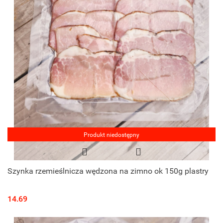
Produkt niedostępny
Szynka rzemieślnicza wędzona na zimno ok 150g plastry
14.69