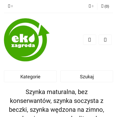
(
0
)
Zaloguj się
Zarejestruj się
Dodaj zgłoszenie
Kategorie
Szukaj
Szynka maturalna, bez
konserwantów, szynka soczysta z
beczki, szynka wędzona na zimno,