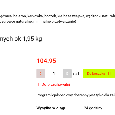
lędwica, baleron, karkówka, boczek, kiełbasa wiejska, wędzonki natura
, surowce naturalne, minimalne przetwarzanie)
nych ok 1,95 kg
104.95
szt.
Do koszyka
Do przechowalni
Program lojalnościowy dostępny jest tylko dla z
Wysyłka w ciągu
24 godziny