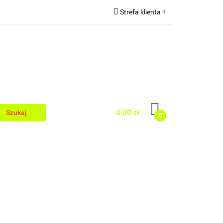
Strefa klienta
Zaloguj się
egionalnej
Zarejestruj się
Dodaj zgłoszenie
0,00 zł
0
Kuchni Regionalnej