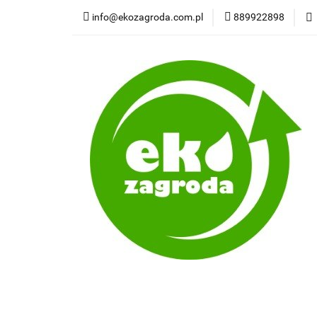
info@ekozagroda.com.pl
889922898
Wędliny natural
Wszystkie kategorie
Wędli