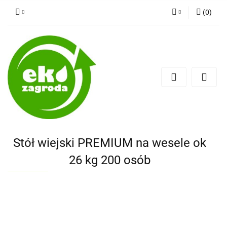
(
0
)
Zaloguj się
Zarejestruj się
Dodaj zgłoszenie
Stół wiejski PREMIUM na wesele ok
26 kg 200 osób