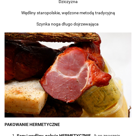
Dziczyzna
Wędliny staropolskie, wędzone metodą tradycyjną
Szynka noga długo dojrzewająca
PAKOWANIE HERMETYCZNE
Sery i wędliny pakuje HERMETYCZNIE...!
- co znacznie