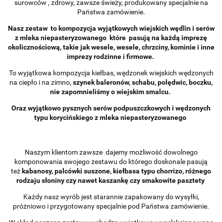
surowców , zdrowy, zawsze świeży, produkowany specjalnie na
Państwa zamówienie.
Nasz zestaw to kompozycja wyjątkowych wiejskich wędlin i serów
z mleka niepasteryzowanego które pasują na każdą imprezę
okolicznościową, takie jak wesele, wesele, chrzciny, kominie i inne
imprezy rodzinne i firmowe.
To wyjątkowa kompozycja kiełbas, wędzonek wiejskich wędzonych
na ciepło i na zimno,
szynek baleronów, schabu, polędwic, boczku,
nie zapomnieliśmy o wiejskim smalcu.
Oraz wyjątkowo pysznych serów podpuszczkowych i wędzonych
typu korycińskiego z mleka niepasteryzowanego
Naszym klientom zawsze dajemy możliwość dowolnego
komponowania swojego zestawu do którego doskonale pasują
też
kabanosy, palcówki suszone, kiełbasa typu chorrizo, różnego
rodzaju słoniny czy nawet kaszankę czy smakowite pasztety
Każdy nasz wyrób jest starannie zapakowany do wysyłki,
próżniowo i przygotowany specjalnie pod Państwa zamówienie.