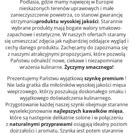
Podlasia, gdzie mamy najwięcej w Europie
nieskażonych terenów uprawowych i małe
zanieczyszczenie powietrza, co stanowi gwarancję
otrzymania
produktu wysokiej jakości
. Starannie
wybrane produkty mają bogate walory smakowo-
zapachowe i estetyczne. W naszych ofertach staramy
się umieszczać zdjęcia jak najbardziej oddające wygląd i
cechy danego produktu. Zachęcamy do zapoznania się
z naszymi atrakcyjnymi propozycjami, które pozwolą
Państwu odnaleźć nowe, ciekawe i niezapomniane
wrażenia kulinarne.
Życzymy smacznego!
Prezentujemy Państwu wyjątkową
szynkę premium
!
Nie lada gratka dla miłośników wysokiej jakości mięsa
wieprzowego, którzy poszukują doskonałego smaku i
wyjątkowego doświadczenia kulinarnego.
Przygotowanie każdej naszej szynki obejmuje staranne
wyselekcjonowanie
najlepszych kawałków mięsa
,
które są następnie delikatnie solone i w połączeniu
z
naturalnymi przyprawami
osiągają idealny poziom
dojrzałości i aromatu. Szynka jest potem starannie