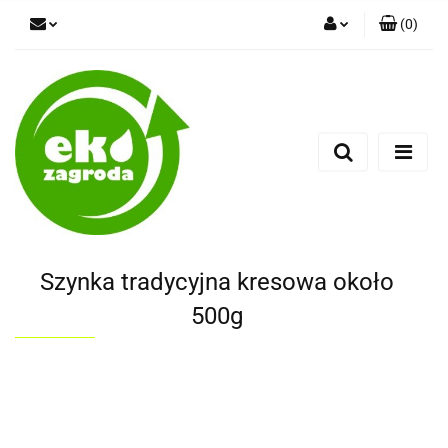
(
0
)
Zaloguj się
Zarejestruj się
Dodaj zgłoszenie
Szynka tradycyjna kresowa około
500g