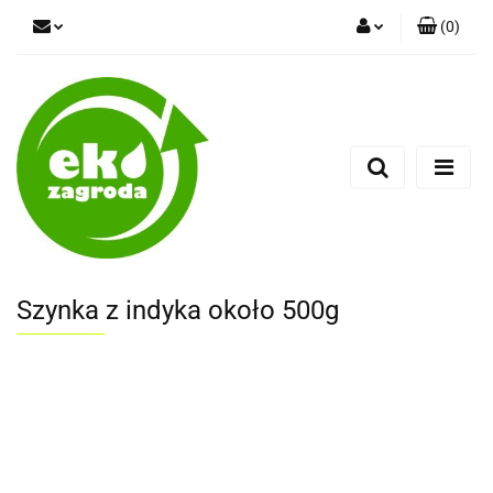
(
0
)
Zaloguj się
Zarejestruj się
Dodaj zgłoszenie
Szynka z indyka około 500g