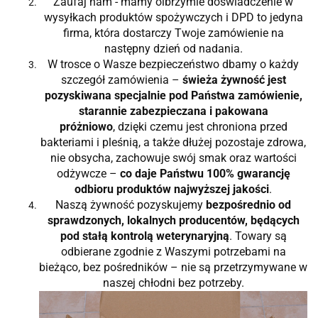
Zaufaj nam - mamy olbrzymie doświadczenie w
wysyłkach produktów spożywczych i DPD to jedyna
firma, która dostarczy Twoje zamówienie na
następny dzień od nadania.
W trosce o Wasze bezpieczeństwo dbamy o każdy
szczegół zamówienia –
świeża żywność jest
pozyskiwana specjalnie pod Państwa zamówienie,
starannie zabezpieczana i pakowana
próżniowo
, dzięki czemu jest chroniona przed
bakteriami i pleśnią, a także dłużej pozostaje zdrowa,
nie obsycha, zachowuje swój smak oraz wartości
odżywcze –
co daje Państwu 100% gwarancję
odbioru produktów najwyższej jakości
.
Naszą żywność pozyskujemy
bezpośrednio od
sprawdzonych, lokalnych producentów, będących
pod stałą kontrolą weterynaryjną
. Towary są
odbierane zgodnie z Waszymi potrzebami na
bieżąco, bez pośredników – nie są przetrzymywane w
naszej chłodni bez potrzeby.