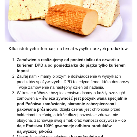
Kilka istotnych informacji na temat wysyłki naszych produktów.
Zamówienia realizujemy od poniedziałku do czwartku
kurierem DPD a od poniedziałku do piątku tylko kurierem
Inpost
Zaufaj nam - mamy olbrzymie doświadczenie w wysyłkach
produktów spożywczych i DPD to jedyna firma, która dostarczy
Twoje zamówienie na następny dzień od nadania.
W trosce o Wasze bezpieczeństwo dbamy o każdy szczegół
zamówienia –
świeża żywność jest pozyskiwana specjalnie
pod Państwa zamówienie, starannie zabezpieczana i
pakowana próżniowo
, dzięki czemu jest chroniona przed
bakteriami i pleśnią, a także dłużej pozostaje zdrowa, nie
obsycha, zachowuje swój smak oraz wartości odżywcze –
co
daje Państwu 100% gwarancję odbioru produktów
najwyższej jakości
.
Naszą żywność pozyskujemy
bezpośrednio od