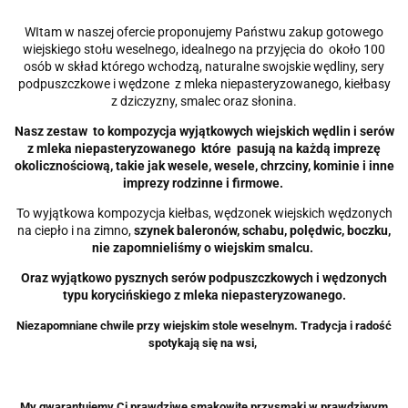
WItam w naszej ofercie proponujemy Państwu zakup gotowego
wiejskiego stołu weselnego, idealnego na przyjęcia do około 100
osób w skład którego wchodzą, naturalne swojskie wędliny, sery
podpuszczkowe i wędzone z mleka niepasteryzowanego, kiełbasy
z dziczyzny, smalec oraz słonina.
Nasz zestaw to kompozycja wyjątkowych wiejskich wędlin i serów
z mleka niepasteryzowanego które pasują na każdą imprezę
okolicznościową, takie jak wesele, wesele, chrzciny, kominie i inne
imprezy rodzinne i firmowe.
To wyjątkowa kompozycja kiełbas, wędzonek wiejskich wędzonych
na ciepło i na zimno,
szynek baleronów, schabu, polędwic, boczku,
nie zapomnieliśmy o wiejskim smalcu.
Oraz wyjątkowo pysznych serów podpuszczkowych i wędzonych
typu korycińskiego z mleka niepasteryzowanego.
Niezapomniane chwile przy wiejskim stole weselnym. Tradycja i radość
spotykają się na wsi,
My gwarantujemy Ci prawdziwe smakowite przysmaki w prawdziwym