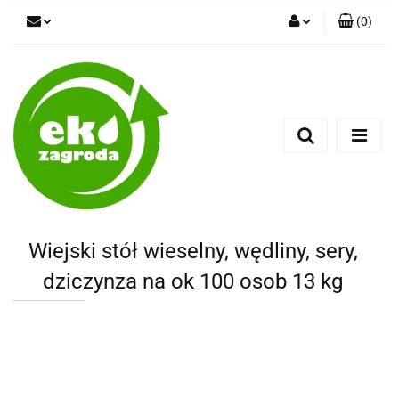
(
0
)
Zaloguj się
Zarejestruj się
Dodaj zgłoszenie
Wiejski stół wieselny, wędliny, sery,
dziczynza na ok 100 osob 13 kg