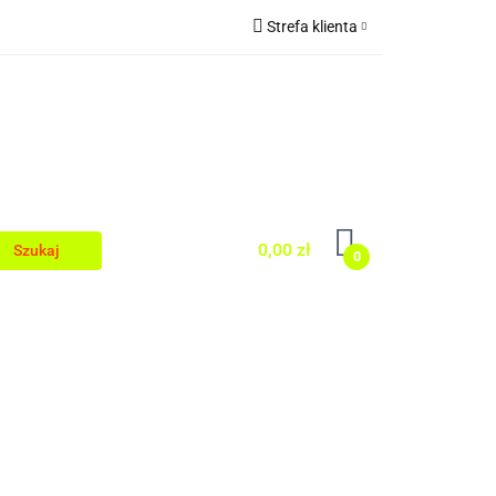
Strefa klienta
Zaloguj się
egionalnej
Zarejestruj się
Dodaj zgłoszenie
0,00 zł
0
Kuchni Regionalnej