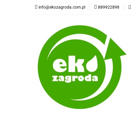
info@ekozagroda.com.pl
889922898
Wędliny natural
Wszystkie kategorie
Wędli