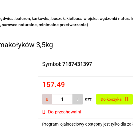
lędwica, baleron, karkówka, boczek, kiełbasa wiejska, wędzonki natura
, surowce naturalne, minimalne przetwarzanie)
smakołyków 3,5kg
Symbol:
7187431397
157.49
szt.
Do koszyka
Do przechowalni
Program lojalnościowy dostępny jest tylko dla z