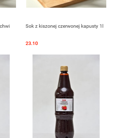
Produkt niedostępny
rchwi
Sok z kiszonej czerwonej kapusty 1l
23.10