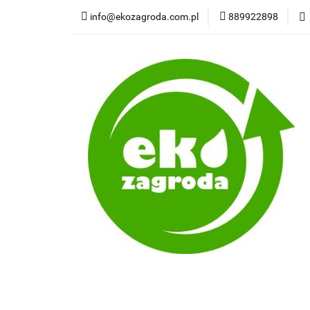
info@ekozagroda.com.pl
889922898
Wędliny natural
Wszystkie kategorie
Wędli