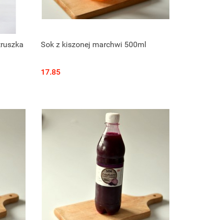
Produkt niedostępny
truszka
Sok z kiszonej marchwi 500ml
17.85