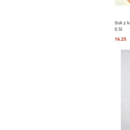
Sok z k
0.5l
16.25