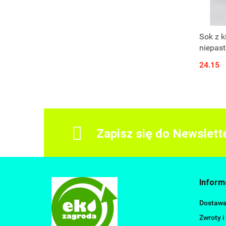
Sok z k
niepas
24.15
Zapisz się do Newslett
Inform
Dostaw
Zwroty i