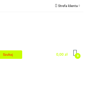
Strefa klienta
Zaloguj się
egionalnej
Zarejestruj się
Dodaj zgłoszenie
0,00 zł
0
Kuchni Regionalnej