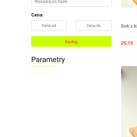
Cena
Sok z k
Szukaj
25.15
Parametry