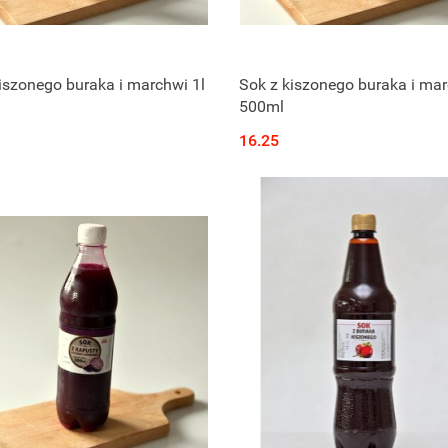
Produkt niedostępny
Produkt niedostępny
iszonego buraka i marchwi 1l
Sok z kiszonego buraka i ma
500ml
16.25