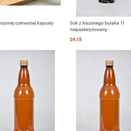
Produkt niedostępny
Produkt niedostępny
iszonej czerwonej kapusty
Sok z kiszonego buraka 1l
niepasteryzowany
24.15