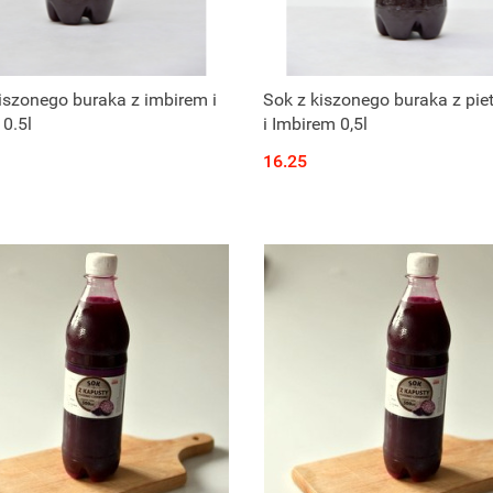
Produkt niedostępny
Produkt niedostępny
iszonego buraka z imbirem i
Sok z kiszonego buraka z pie
 0.5l
i Imbirem 0,5l
16.25