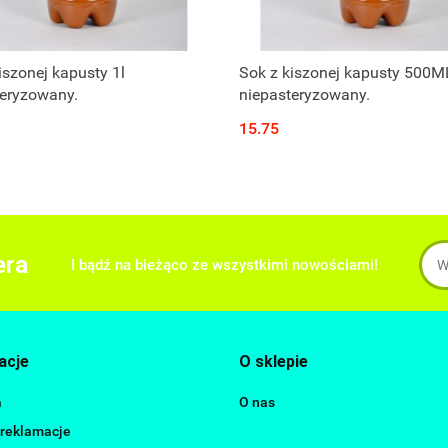
Produkt niedostępny
Produkt niedostępny
iszonej kapusty 1l
Sok z kiszonej kapusty 500M
teryzowany.
niepasteryzowany.
15.75
era
I bądź na bieżąco ze wszystkimi nowościami!
acje
O sklepie
a
O nas
 reklamacje